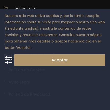
958966565
Nuestro sitio web utiliza cookies y, por lo tanto, recopila
abogada@divorciosgranada.com
información sobre su visita para mejorar nuestro sitio web
(mediante análisis), mostrarle contenido de redes
34687447399
sociales y anuncios relevantes. Consulte nuestra página
para obtener más detalles o acepte haciendo clic en el
9:00am / 14:00pm // 16:00pm / 20:00pm
botón 'Aceptar'.
Enlaces de Interés
Aceptar
Política de Cookies
Aviso Legal
Política de Privacidad